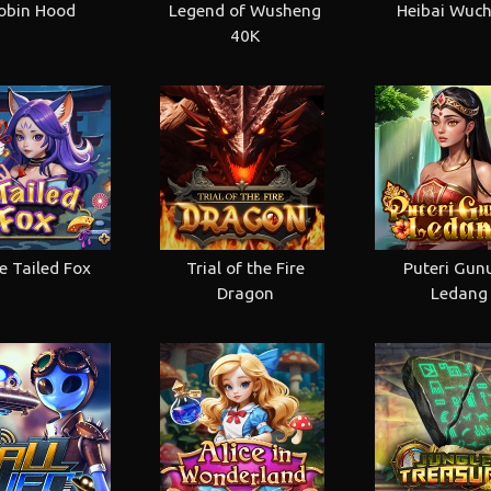
obin Hood
Legend of Wusheng
Heibai Wuc
40K
e Tailed Fox
Trial of the Fire
Puteri Gun
Dragon
Ledang