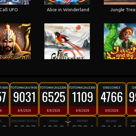
Call UFO
Alice in Wonderland
Jungle Trea
Baahubali
Four Gentlemanly
Jack and 
Flowers
Beanstal
U1600
TOTOMACAU1900
TOTOMACAU2200
TOTOMACAU2300
OREGON03
O
57
9031
6525
1109
4766
9
26
8/8/2026
8/8/2026
8/8/2026
9/8/2026
9
NG
ZHEJIANG POOLS
JINAN
SYDNEY
BEIJING
SI
08
9237
1236
3764
3149
5