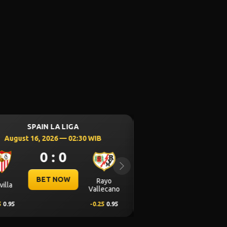
/8/2026
8/8/2026
8/8/2026
f Ninja
Wizard of Oz
DS MACAU
025
/8/2026
A CHAMPIONS LEAGUE QUALIFIERS
August 11, 2026 — 22:00 WIB
0 : 0
Next
BET NOW
t Almaty
Levski Sofia
(n)
0
0.76
0.00
-0.94