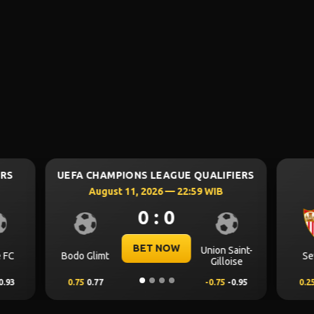
26
9/8/2026
9/8/2026
9/8/2026
8/8/2026
8
te and Luck
Thor's Hammer
Secret Scroll o
OOLS
QATAR
HONGKONG
ESPANA
MGM VEGAS
SAN
63
5256
5917
1093
7806
1
26
8/8/2026
8/8/2026
8/8/2026
9/8/2026
9
nd of Easter
SPAIN LA LIGA
UEF
Island
August 17, 2026 — 02:30 WIB
0 : 0
BET NOW
Kaira
afe
Celta Vigo
Osasuna
0.72
0.25
0.76
-0.25
-0.86
0.0