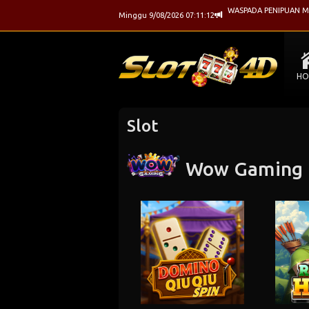
WASPADA PENIPUAN M
Minggu 9/08/2026 07:11:13
HO
Slot
Wow Gaming