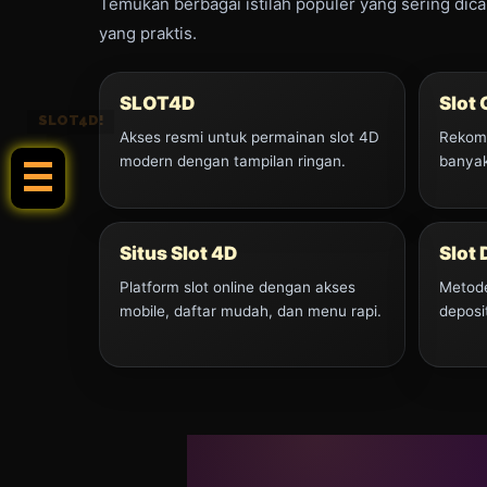
Temukan berbagai istilah populer yang sering dica
yang praktis.
SLOT4D
Slot 
SLOT4D!
Akses resmi untuk permainan slot 4D
Rekome
modern dengan tampilan ringan.
banyak
Situs Slot 4D
Slot
Platform slot online dengan akses
Metode
mobile, daftar mudah, dan menu rapi.
deposi