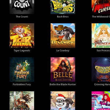
The Count
Bash Bros
The Wildwood 
Tiger Legends
Le Cowboy
Sun Princes
Forbidden Fury
Belle the Blade Hunter
Grinning Har