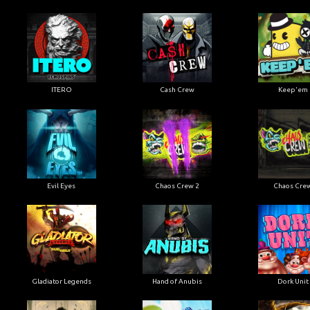
ITERO
Cash Crew
Keep'em
Evil Eyes
Chaos Crew 2
Chaos Cre
Gladiator Legends
Hand of Anubis
Dork Unit