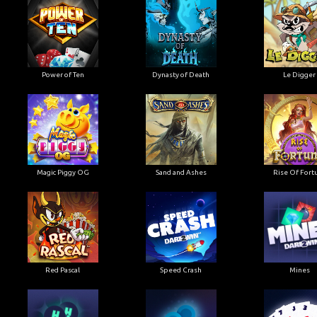
Power of Ten
Dynasty of Death
Le Digger
Magic Piggy OG
Sand and Ashes
Rise Of Fort
Red Pascal
Speed Crash
Mines