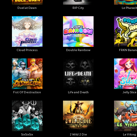
Duel at Dawn
RIP City
Le Pharao
Cloud Princess
Double Rainbow
FRKN Banan
Fist Of Destruction
Life and Death
Jelly Slice
SixSixSix
2 Wild 2 Die
Le Viking