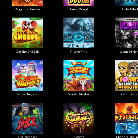
Dragon's Domain
Donny Dough
Octo Attac
Get the CHEESE
Rise of Ymir
Wings of Ho
Snow Slingers
Shaolin Master
Donut Divis
Fire my Laser
Klowns
Phoenix Duel 