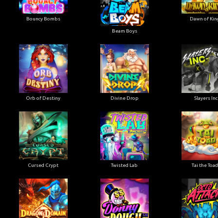
Bouncy Bombs
Dawn of Kin
Beam Boys
Orb of Destiny
Divine Drop
Slayers Inc
Cursed Crypt
Twisted Lab
Tai the Toad