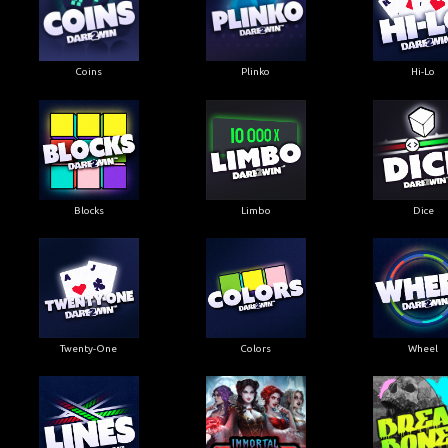
Coins
Plinko
Hi-Lo
Blocks
Limbo
Dice
Twenty-One
Colors
Wheel