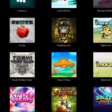
Cubes 2
Let It Snow
Mystery Mot
Frutz
Outlaws Inc.
Stack'em
Toshi Video Club
Hop'n'Pop
Stick'em