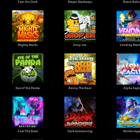
Fear the Dark
Mayan Stackways
Beast Belo
Mighty Masks
Drop'em
Vending Mach
Eye of the Panda
Benny The Beer
Alpha Eagl
Feel The Beat
Dark Summoning
Wishbringe