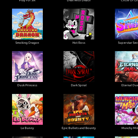
Pray For Six
Deal With Death
Circle Of Li
Smoking Dragon
Hot Ross
Superstar Se
Dusk Princess
Dark Spiral
Eternal Due
Le Bunny
Epic Bullets and Bounty
Munchy Mil