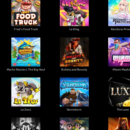
Le King
Fred's Food Truck
Rainbow Prin
Marlin Masters: The Big Haul
Bullets and Bounty
Miami Mayh
Le Zeus
Stormborn
The Luxe