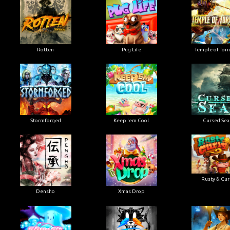
Rotten
Pug Life
Temple of Tor
Stormforged
Keep 'em Cool
Cursed Sea
Rusty & Cur
Densho
Xmas Drop