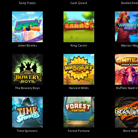
Tasty Treats
Cash Quest
Rocket Ree
Joker Bombs
King Carrot
Warrior Wa
The Bowery Boys
Harvest Wilds
Buffalo Stack'n
Time Spinners
Forest Fortune
Born Wild