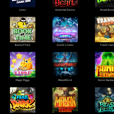
Lines
Immortal Desire
Break Bone
Book of Time
Gronk's Gems
Frank's Far
Magic Piggy
Bloodthirst
Ronin Stackw