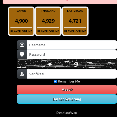
JAPAN
THAILAND
LAS VEGAS
4,971
5,049
4,716
PLAYER ONLINE
PLAYER ONLINE
PLAYER ONLINE
Remember Me
Masuk
Daftar Sekarang
Desktop
Wap