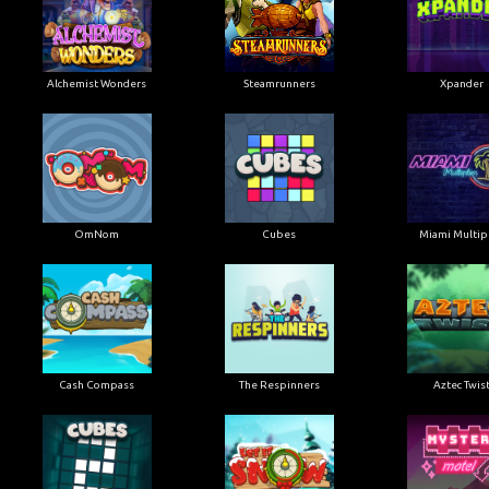
Alchemist Wonders
Steamrunners
Xpander
OmNom
Cubes
Miami Multipl
Cash Compass
The Respinners
Aztec Twis