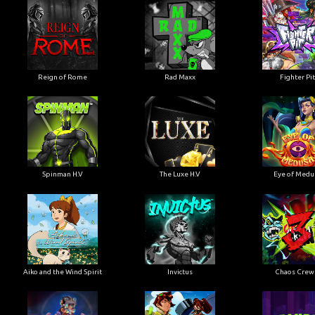
Reign of Rome
Rad Maxx
Fighter Pi
Spinman H.V
The Luxe H.V
Eye of Medu
Aiko and the Wind Spirit
Invictus
Chaos Crew