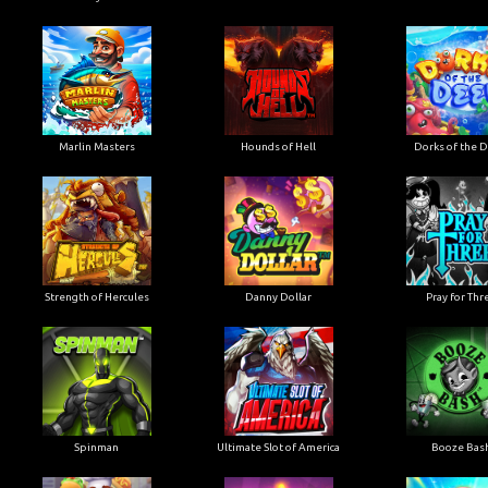
Marlin Masters
Hounds of Hell
Dorks of the 
Strength of Hercules
Danny Dollar
Pray for Thr
Ultimate Slot of America
Booze Bas
Spinman