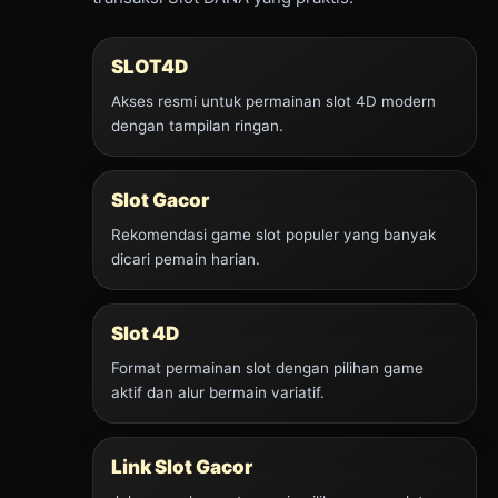
dicari pemain saat mencari akses SLOT4D, link
slot gacor modern, permainan slot 4D, hingga
transaksi Slot DANA yang praktis.
SLOT4D
Akses resmi untuk permainan slot 4D modern
dengan tampilan ringan.
Slot Gacor
Rekomendasi game slot populer yang banyak
dicari pemain harian.
Slot 4D
Format permainan slot dengan pilihan game
aktif dan alur bermain variatif.