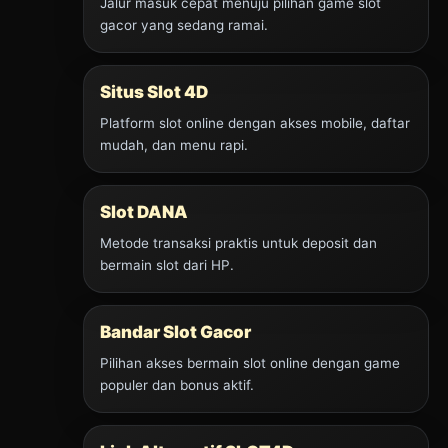
Link Slot Gacor
Jalur masuk cepat menuju pilihan game slot
gacor yang sedang ramai.
Situs Slot 4D
Platform slot online dengan akses mobile, daftar
mudah, dan menu rapi.
Slot DANA
Metode transaksi praktis untuk deposit dan
bermain slot dari HP.
Bandar Slot Gacor
Pilihan akses bermain slot online dengan game