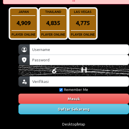
TOGEL
SLOT
LIVE CASINO
SPORT
ARCADE
SABU
PILIH SERVER DI BAWAH UNTUK BERPINDAH S
!!
JAPAN
THAILAND
LAS VEGAS
4,909
4,835
4,775
PLAYER ONLINE
PLAYER ONLINE
PLAYER ONLINE
Remember Me
Masuk