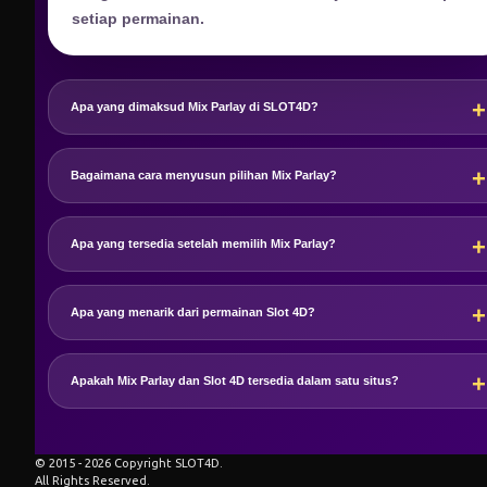
dari penyusunan beberapa pertandingan dalam satu
kupon Mix Parlay, kemudian berlanjut ke Slot 4D
dengan simbol, fitur misteri, dan kejutan berbeda pada
setiap permainan.
Apa yang dimaksud Mix Parlay di SLOT4D?
Bagaimana cara menyusun pilihan Mix Parlay?
Apa yang tersedia setelah memilih Mix Parlay?
Apa yang menarik dari permainan Slot 4D?
Apakah Mix Parlay dan Slot 4D tersedia dalam satu situs?