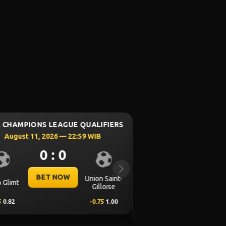
/8/2026
6/8/2026
6/8/2026
DS MACAU
359
/8/2026
OTBALL F24 ELITE CLUB FRIENDLY
August 7, 2026 — 08:00 WIB
0 : 0
Next
BET NOW
helsea
e-Napoli
-0.99
1
0.75