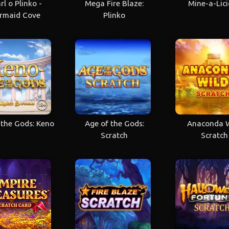
rl o Plinko -
Mega Fire Blaze:
Mine-a-Lic
rmaid Cove
Plinko
 the Gods: Keno
Age of the Gods:
Anaconda W
Scratch
Scratch