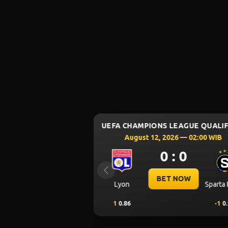
7/8/2026
6/8/2026
6/8/20
QINGHAI P
48
6/8/20
E-FOOTBALL F24 ELITE CLUB FRI
August 7, 2026 — 08:00 WIB
0 : 0
Previous
BET NOW
e-Barcelona
e-Feye
2
0.64
-2
-0