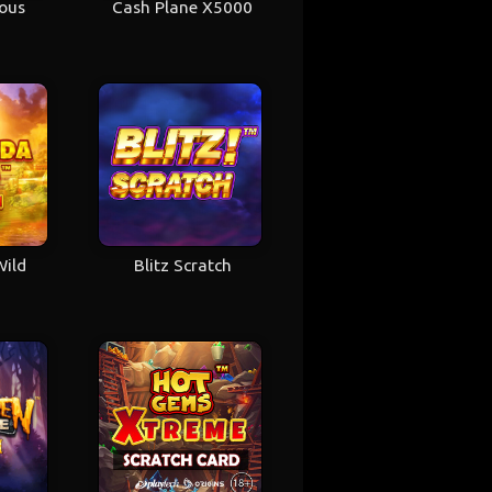
ious
Cash Plane X5000
ild
Blitz Scratch