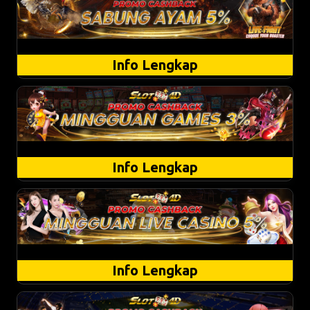
(KHUSUS TOGEL)
ke akun secara otomatis.
kemenangan member.
SPIN, jika ketahuan maka SALDO dan KEMENANGAN
- Pencapaian TURNOVER - 1 Trilyun Total Hadiah VILA
3. Apabila masih belum masuk, boleh claim di livechat /
akan dibekukan oleh Management SLOT4D.
MEWAH DI BALI ( Boleh Diuangkan )
Whatsapp Pihak Slot4D.
* Bagi Member Yang Mengikuti Promo Ini Tidak Dapat
* Maksimal Bonus Yang Didapat Untuk Promo ini Adalah
4. Claim Bonus Berlaku Bila Deposit Belum Di Mainkan.
Di Gabungkan Dengan Promo Lain
200.000
* Perhitungan periode di hitung setiap bulan setiap tanggal 1
5. 1 Hari hanya Berlaku 1x.
* Minimal Deposit 100.000 Rupiah Untuk Mendapatkan
Info Lengkap
- 31, dan di bagikan pada tanggal 2
6. EVENT berlaku sampai waktu yang di tentukan
NB : Bonus wajib di klaim via LiveChat / WhatsApp saja.
Bonus
* Apabila mencapai syarat pihak SLOT4D akan menghubungi
PROMO
CASHBACK SABUNG
7. Syarat Withdraw : Target Turnover X 1 (Bonus +
Semua bentuk kecurangan, safety bet / opposite bet /
*WAJIB MELAKUKAN BETTING 100% DARI DEPOSIT
via Facebook atau Memo, Jika dalam waktu 2x24 jam tidak
Deposit) / Wajib Dimainkan
AYAM 5%
manipulasi sistem, dan tidak mengikuti syarat &
DAN BONUS.
ada balasan maka hadiah jatuh ke member berikutnya
8. Promo ini tidak bisa digabungkan dengan promo lain.
ketentuan maka pihak Management berhak
* Klaim di depan setelah deposit berhasil ( klaim bonus
* Pajak ditanggung oleh pemenang
membatalkan bonus dan kemenangan member.
setelah dimainkan tidak akan dilayani )
* Semua Member SLOT4D berkesempatan untuk mengikuti
- BONUS Cashback Mingguan 5% (
TIDAK ADA
Min
NB : Bonus wajib di klaim via LiveChat / WhatsApp saja.
Kontes Turnover Slot ini
Kekalahan )
Semua bentuk kecurangan, safety bet / opposite bet /
* Kontes Turnover hanya berlaku pada permainan slot online
* Bonus Cashback Khusus permainan SABUNG AYAM
Info Lengkap
manipulasi sistem, kesamaan IP dan tidak mengikuti
seperti :
* Bonus Cashback akan dibagikan setiap Hari Senin
syarat & ketentuan maka pihak Management berhak
PROMO
CASHBACK MINGGUAN
PRAGMATIC,HABANERO,PGSOFT,SPADEGAME,JOKER
* Periode Perhitungan Cashback Mingguan Dari Senin-
membatalkan bonus dan kemenangan member.
SLOT GAME 3%
GAMING,TOP TREND GAMING.
Minggu
* Kontes Turnover berlaku setiap bulannya total hadiah 1
* Bonus Cashback dapat di withdraw tanpa syarat
Milyar Rupiah.
apapun
- BONUS Cashback Mingguan 3% ( Min Kekalahan
* Jika terdapat kecuranga, maka pihak SLOT4D berhak
200.000 )
membatalkan hadiah secara sepihak tanpa ada tuntutan
* Minimal Kekalahan dalam Seminggu 200.000 rupiah
Info Lengkap
apapun.
permainan Games
* Keputusan SLOT4D bersifat MUTLAK & Tidak dapat di
PROMO
CASHBACK MINGGUAN
* Bonus Cashback akan dibagikan setiap Hari Senin
ganggu gugat.
LIVE CASINO 5%
* Periode Perhitungan Cashback Mingguan Dari Senin-