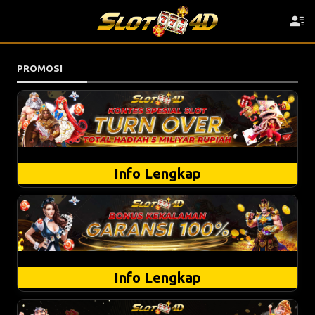
PROMOSI
Info Lengkap
EVENT TURNOVER SLOT GAMES
TOTAL HADIAH 5 MILIYAR RUPIAH
- Pencapaian TURNOVER - 50-99 juta Total Hadiah Rp.50.000
- Pencapaian TURNOVER - 100 juta Total Hadiah Rp.150.000
- Pencapaian TURNOVER - 200 juta Total Hadiah Rp.200.000
- Pencapaian TURNOVER - 300-400 juta Total Hadiah
Info Lengkap
Rp.350.000
BONUS
GARANSI KEKALAHAN
- Pencapaian TURNOVER - 500-600 juta Total Hadiah