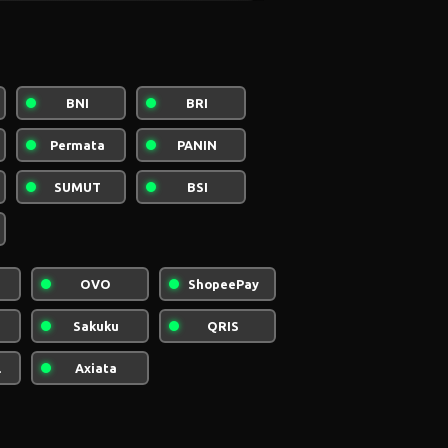
BNI
BRI
Permata
PANIN
SUMUT
BSI
ld and
Cai Shen Fortune
OVO
ShopeePay
Sakuku
QRIS
l
Axiata