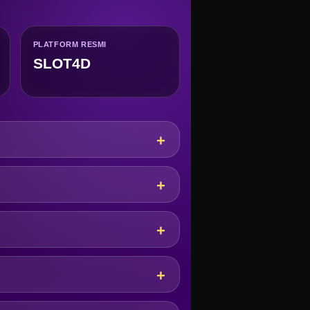
PLATFORM RESMI
SLOT4D