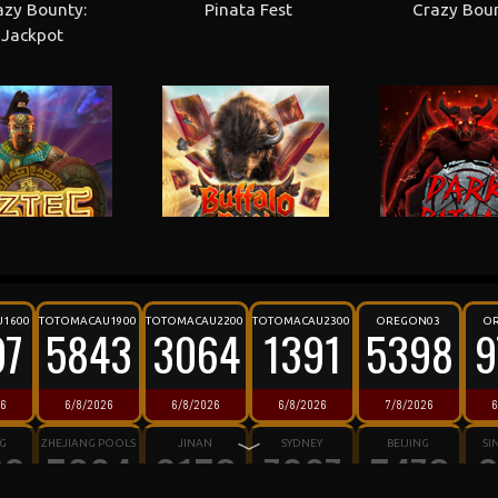
azy Bounty:
Pinata Fest
Crazy Bou
Jackpot
c: Bonus Hunt
Buffalo Rush
Dark Ritu
U1600
TOTOMACAU1900
TOTOMACAU2200
TOTOMACAU2300
OREGON03
O
97
5843
3064
1391
5398
9
26
6/8/2026
6/8/2026
6/8/2026
7/8/2026
6
NG
ZHEJIANG POOLS
JINAN
SYDNEY
BEIJING
SI
20
5684
0153
7097
5473
0