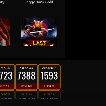
nty
Piggy Bank Gold
al
Last Samurai
REGON06
OREGON09
OREGON12
723
7388
1593
/8/2026
6/8/2026
6/8/2026
NGAPORE
MALAYSIA
ALMADA
715
4549
3428