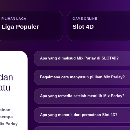
PILIHAN LAGA
GAME ONLINE
Liga Populer
Slot 4D
Apa yang dimaksud Mix Parlay di SLOT4D?
 dan
Bagaimana cara menyusun pilihan Mix Parlay?
atu
Apa yang tersedia setelah memilih Mix Parlay?
ainan
Apa yang menarik dari permainan Slot 4D?
berapa
x Parlay,