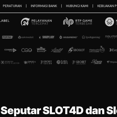
ghting Bull
Cat & Mouse
Aztec: Bonus 
PERATURAN
|
INFORMASI BANK
|
HUBUNGI KAMI
|
KEBIJAKAN P
Xmas
anji Bonanza
Starry Adventure
Phantom Mult
 Seputar SLOT4D dan Sl