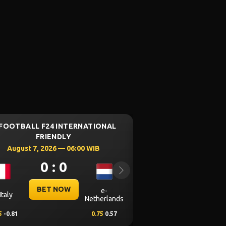
e
Zeustrike Xmas
/8/2026
6/8/2026
6/8/2026
DS MACAU
687
/8/2026
cules
Wheel of Gems
FOOTBALL F24 INTERNATIONAL
FRIENDLY
August 7, 2026 — 06:15 WIB
0 : 0
Next
BET NOW
ermany
e-Denmark
0
-0.87
0.00
0.53
Fantastic Beast