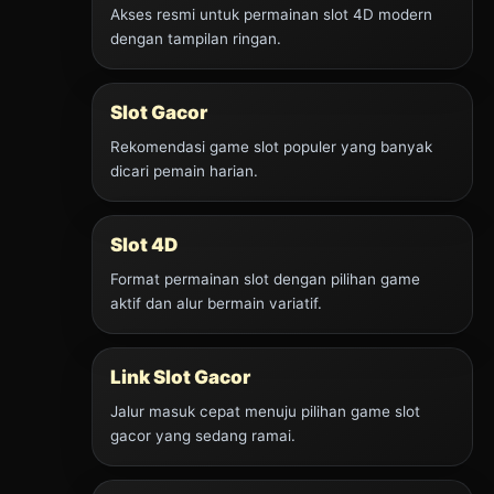
SLOT4D
Akses resmi untuk permainan slot 4D modern
dengan tampilan ringan.
Slot Gacor
Rekomendasi game slot populer yang banyak
dicari pemain harian.
Slot 4D
Format permainan slot dengan pilihan game
aktif dan alur bermain variatif.
Link Slot Gacor