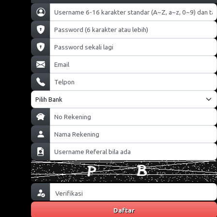
Daftar Sekarang
DAFTAR