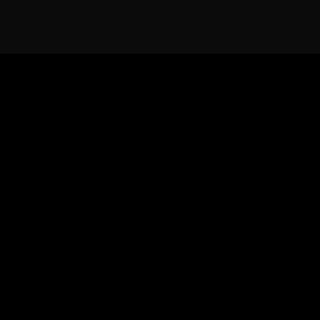
LAPOR PUSAT