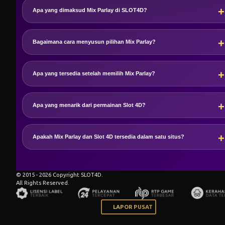
setiap permainan.
Apa yang dimaksud Mix Parlay di SLOT4D?
Bagaimana cara menyusun pilihan Mix Parlay?
Apa yang tersedia setelah memilih Mix Parlay?
Apa yang menarik dari permainan Slot 4D?
Apakah Mix Parlay dan Slot 4D tersedia dalam satu situs?
© 2015 - 2026 Copyright SLOT4D.
All Rights Reserved.