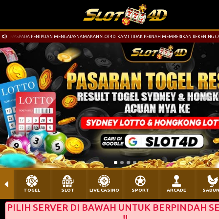
WASPADA PENIPUAN MENGATASNAMAKAN SLOT4D. KAMI TIDAK PERNAH MEMBERIKAN REKENING CADA
yy**hx Berhasil Withdraw Rp 8.211.000,00