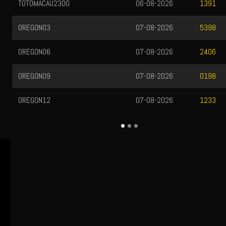
JINAN
07-08-2026
SYDNEY
07-08-2026
BEIJING
07-08-2026
SINGAPORE
05-08-2026
MALAYSIA
06-08-2026
ALMADA
06-08-2026