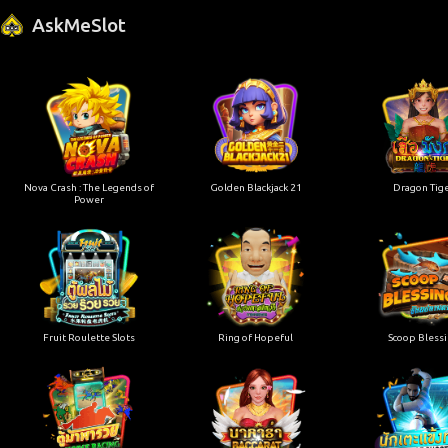
Daftar Sekarang
Desktop
Wap
AskMeSlot
Nova Crash : The Legends of
Golden Blackjack 21
Dragon Tig
Power
Fruit Roulette Slots
Ring of Hopeful
Scoop Bless