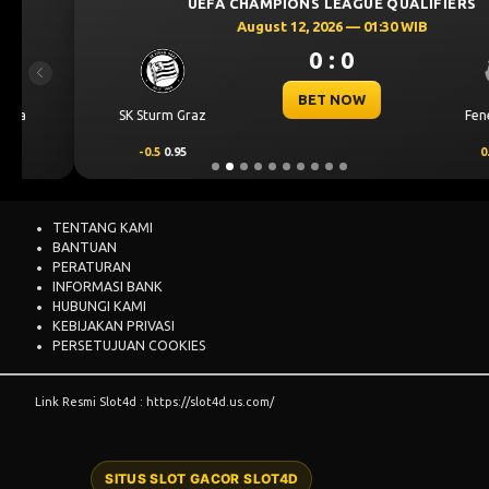
UEFA CHAMPIONS LEAGUE QUALIFIERS
August 12, 2026 — 01:30 WIB
0 : 0
Previous
BET NOW
SK Sturm Graz
Fenerbahce
-0.5
0.95
0.5
0.87
TENTANG KAMI
BANTUAN
PERATURAN
INFORMASI BANK
HUBUNGI KAMI
KEBIJAKAN PRIVASI
PERSETUJUAN COOKIES
Link Resmi Slot4d : https://slot4d.us.com/