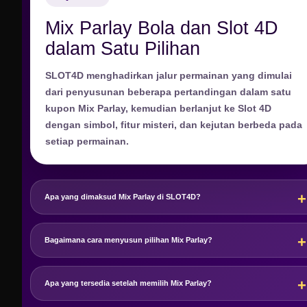
FAQ SLOT4D
Mix Parlay Bola dan Slot 4D
dalam Satu Pilihan
SLOT4D menghadirkan jalur permainan yang dimulai
dari penyusunan beberapa pertandingan dalam satu
kupon Mix Parlay, kemudian berlanjut ke Slot 4D
dengan simbol, fitur misteri, dan kejutan berbeda pada
setiap permainan.
Apa yang dimaksud Mix Parlay di SLOT4D?
Bagaimana cara menyusun pilihan Mix Parlay?