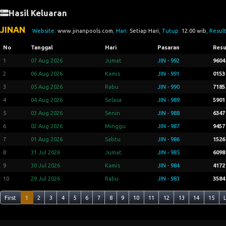
Daftar Sekarang
Desktop
Wap
Hasil Keluaran
JINAN
Website:
www.jinanpools.com
, Hari:
Setiap Hari
, Tutup:
12:00 wib
, Resul
No
Tanggal
Hari
Pasaran
Resu
1
07 Aug 2026
Jumat
JIN - 992
9604
2
06 Aug 2026
Kamis
JIN - 991
0153
3
05 Aug 2026
Rabu
JIN - 990
7185
4
04 Aug 2026
Selasa
JIN - 989
5901
5
03 Aug 2026
Senin
JIN - 988
6347
6
02 Aug 2026
Minggu
JIN - 987
9457
7
01 Aug 2026
Sabtu
JIN - 986
1526
8
31 Jul 2026
Jumat
JIN - 985
6098
9
30 Jul 2026
Kamis
JIN - 984
4172
10
29 Jul 2026
Rabu
JIN - 983
3584