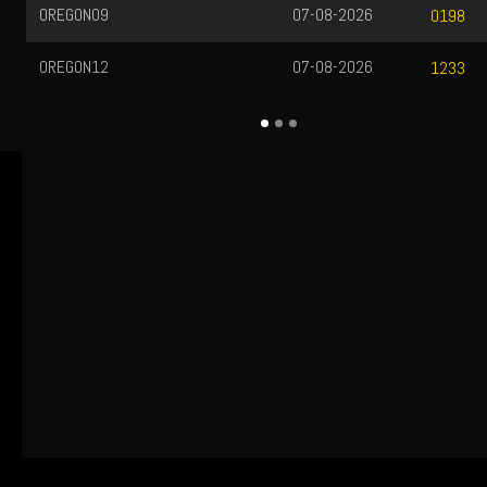
2026
SINGAPORE
07-0
2406
2026
MALAYSIA
07-0
0198
2026
ALMADA
07-0
1233