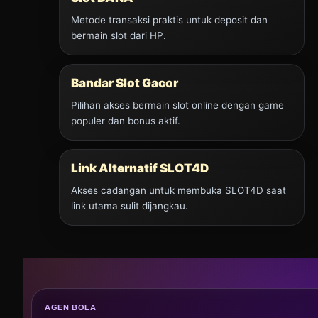
mudah, dan menu rapi.
Slot DANA
Metode transaksi praktis untuk deposit dan
bermain slot dari HP.
Bandar Slot Gacor
Pilihan akses bermain slot online dengan game
populer dan bonus aktif.
Link Alternatif SLOT4D
Akses cadangan untuk membuka SLOT4D saat
link utama sulit dijangkau.