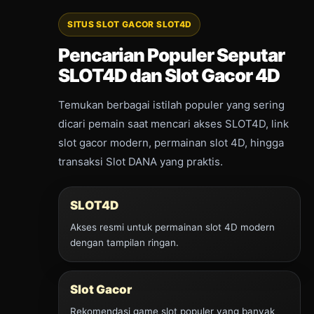
Link Resmi Slot4d : https://slot4d.us.com/
SITUS SLOT GACOR SLOT4D
Pencarian Populer Seputar
SLOT4D dan Slot Gacor 4D
Temukan berbagai istilah populer yang sering
dicari pemain saat mencari akses SLOT4D, link
slot gacor modern, permainan slot 4D, hingga
transaksi Slot DANA yang praktis.
SLOT4D
Akses resmi untuk permainan slot 4D modern
dengan tampilan ringan.